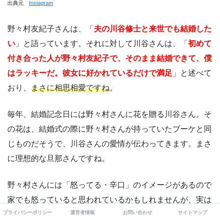
出典元
Instagram
野々村友紀子さんは、「
夫の川谷修士と来世でも結婚した
い
」と語っています。それに対して川谷さんは、「
初めて
付き合った人が野々村友紀子で、そのまま結婚できて、僕
はラッキーだ。彼女に好かれているだけで満足
」と述べて
おり、
まさに相思相愛ですね
。
毎年、結婚記念日には野々村さんに花を贈る川谷さん。そ
の花は、結婚式の際に野々村さんが持っていたブーケと同
じものだそうで、川谷さんの愛情が伝わってきます。まさ
に理想的な旦那さんですね。
野々村さんには「怒ってる・辛口」のイメージがあるので
家でも怒っていると思われているかもしれませんが、実は
プライバシーポリシー
運営者情報
お問い合わせ
サイトマップ
家では甘えていると明かしました。「2人で踊ったりして