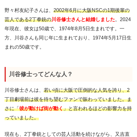
野々村友紀子さんは、
2002年6月に大阪NSCの1期後輩の
芸人である2丁拳銃の
川谷修士さんと結婚しました
。2024
年現在、彼女は50歳で、1974年8月5日生まれです。一
方、川谷さんも同じ年に生まれており、1974年5月17日生
まれの50歳です。
川谷修士ってどんな人？
川谷修士さんは、
若い頃に大阪で圧倒的な人気を誇り、2
丁目劇場前は彼を待ち望むファンで賑わっていました。ま
さに「
彼が動けば街が動く
」と言われるほどの影響力を持
っていました。
現在も、2丁拳銃としての芸人活動を続けながら、又吉直