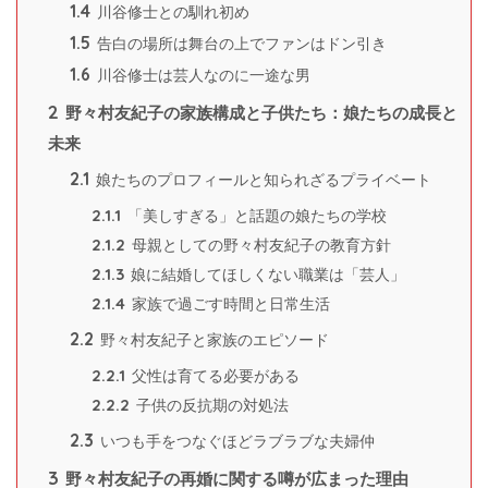
1.4
川谷修士との馴れ初め
1.5
告白の場所は舞台の上でファンはドン引き
1.6
川谷修士は芸人なのに一途な男
2
野々村友紀子の家族構成と子供たち：娘たちの成長と
未来
2.1
娘たちのプロフィールと知られざるプライベート
2.1.1
「美しすぎる」と話題の娘たちの学校
2.1.2
母親としての野々村友紀子の教育方針
2.1.3
娘に結婚してほしくない職業は「芸人」
2.1.4
家族で過ごす時間と日常生活
2.2
野々村友紀子と家族のエピソード
2.2.1
父性は育てる必要がある
2.2.2
子供の反抗期の対処法
2.3
いつも手をつなぐほどラブラブな夫婦仲
3
野々村友紀子の再婚に関する噂が広まった理由