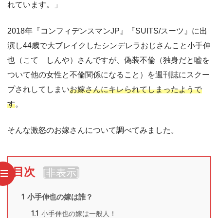
れています。」
2018年『コンフィデンスマンJP』『SUITS/スーツ』に出
演し44歳で大ブレイクしたシンデレラおじさんこと小手伸
也（こて しんや）さんですが、偽装不倫（独身だと嘘を
ついて他の女性と不倫関係になること）を週刊誌にスクー
プされしてしまい
お嫁さんにキレられてしまったようで
す
。
そんな激怒のお嫁さんについて調べてみました。
目次
[
非表示
]
1
小手伸也の嫁は誰？
1.1
小手伸也の嫁は一般人！