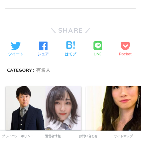
SHARE
LINE
ツイート
シェア
はてブ
Pocket
CATEGORY :
有名人
オジサン好き？悠木碧の夫は誰？！
プライバシーポリシー
運営者情報
お問い合わせ
サイトマップ