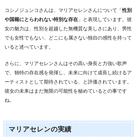
コシノジュンコさんは、マリアセレンさんについて「
性別
や国籍にとらわれない特別な存在
」と表現しています。彼
女の魅力は、性別を超越した無機質な美しさにあり、男性
でも女性でもない、どこにも属さない独自の感性を持って
いると述べています。
さらに、マリアセレンさんはその高い身長と力強い歌声
で、独特の存在感を発揮し、未来に向けて成長し続けるア
ーティストとして期待されている、と評価されています。
彼女の未来はまだ無限の可能性を秘めているとの事です
ね。
マリアセレンの実績