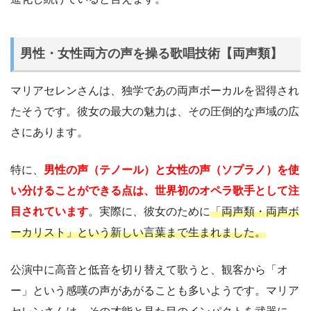
男性・女性両方の声を操る歌唱技術【両声類】
マリアセレンさんは、独学であの両声ボーカルを習得され
たそうです。彼女の最大の魅力は、その圧倒的な声域の広
さにあります。
特に、
男性の声（テノール）と女性の声（ソプラノ）を使
い分けることができる点は、世界初のオペラ歌手として注
目されています
。実際に、彼女のために
「両声類・両声ボ
ーカリスト」という新しい言葉まで生まれました。
公演中に高音と低音を切り替えて歌うと、観客から「オ
ー」という感嘆の声があがることも多いようです。マリア