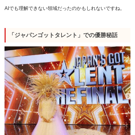
AIでも理解できない領域だったのかもしれないですね。
「ジャパンゴットタレント」での優勝秘話