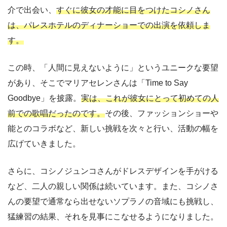
介で出会い、
すぐに彼女の才能に目をつけたコシノさん
は、パレスホテルのディナーショーでの出演を依頼しま
す。
この時、「人間に見えないように」というユニークな要望
があり、そこでマリアセレンさんは「Time to Say
Goodbye」を披露。
実は、これが彼女にとって初めての人
前での歌唱だったのです。
その後、ファッションショーや
能とのコラボなど、新しい挑戦を次々と行い、活動の幅を
広げていきました。
さらに、コシノジュンコさんがドレスデザインを手がける
など、二人の親しい関係は続いています。また、コシノさ
んの要望で通常なら出せないソプラノの音域にも挑戦し、
猛練習の結果、それを見事にこなせるようになりました。