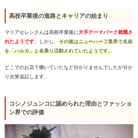
高校卒業後の進路とキャリアの始まり
マリアセレンさんは高校卒業後に
大手テーマパーク就職さ
れたようです
。しかし、
その後はニューハーフ業界で名前
を「ハルカ」と名乗り活動されていたようです。
どこでのお店で働いていたなど分かりませんでしたが分か
り次第追記します。
コシノジュンコに認められた理由とファッショ
ン界での評価