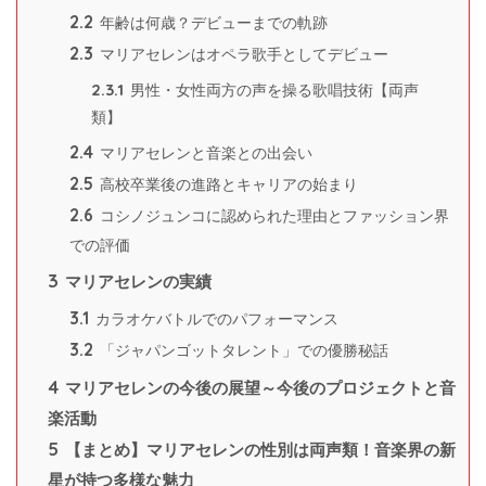
2.2
年齢は何歳？デビューまでの軌跡
2.3
マリアセレンはオペラ歌手としてデビュー
2.3.1
男性・女性両方の声を操る歌唱技術【両声
類】
2.4
マリアセレンと音楽との出会い
2.5
高校卒業後の進路とキャリアの始まり
2.6
コシノジュンコに認められた理由とファッション界
での評価
3
マリアセレンの実績
3.1
カラオケバトルでのパフォーマンス
3.2
「ジャパンゴットタレント」での優勝秘話
4
マリアセレンの今後の展望～今後のプロジェクトと音
楽活動
5
【まとめ】マリアセレンの性別は両声類！音楽界の新
星が持つ多様な魅力