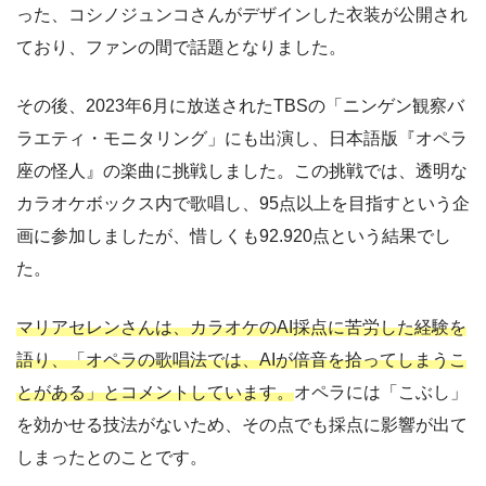
った、コシノジュンコさんがデザインした衣装が公開され
ており、ファンの間で話題となりました。
その後、2023年6月に放送されたTBSの「ニンゲン観察バ
ラエティ・モニタリング」にも出演し、日本語版『オペラ
座の怪人』の楽曲に挑戦しました。この挑戦では、透明な
カラオケボックス内で歌唱し、95点以上を目指すという企
画に参加しましたが、惜しくも92.920点という結果でし
た。
マリアセレンさんは、カラオケのAI採点に苦労した経験を
語り、「オペラの歌唱法では、AIが倍音を拾ってしまうこ
とがある」とコメントしています。
オペラには「こぶし」
を効かせる技法がないため、その点でも採点に影響が出て
しまったとのことです。