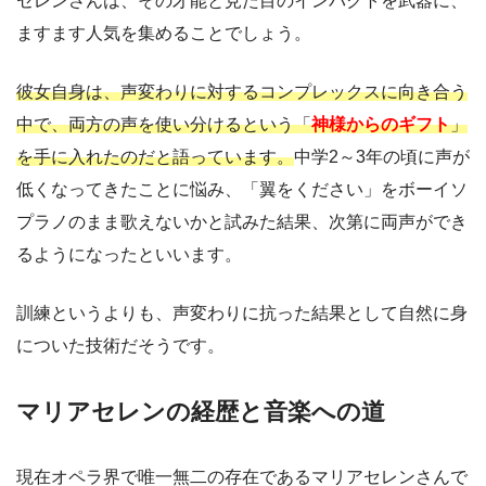
セレンさんは、その才能と見た目のインパクトを武器に、
ますます人気を集めることでしょう。
彼女自身は、声変わりに対するコンプレックスに向き合う
中で、両方の声を使い分けるという「
神様からのギフト
」
を手に入れたのだと語っています。
中学
2
～
3
年の頃に声が
低くなってきたことに悩み、「翼をください」をボーイソ
プラノのまま歌えないかと試みた結果、次第に両声ができ
るようになったといいます。
訓練というよりも、声変わりに抗った結果として自然に身
についた技術だそうです。
マリアセレンの経歴と音楽への道
現在オペラ界で唯一無二の存在であるマリアセレンさんで