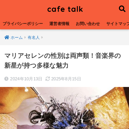
cafe talk
プライバシーポリシー
運営者情報
お問い合わせ
サイトマッ
ホーム
有名人
マリアセレンの性別は両声類！音楽界の
新星が持つ多様な魅力
2024年10月13日
2025年8月15日