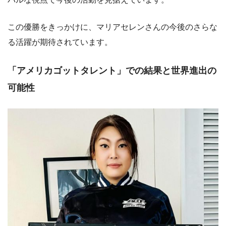
この優勝をきっかけに、マリアセレンさんの今後のさらな
る活躍が期待されています。
「アメリカゴットタレント」での結果と世界進出の
可能性