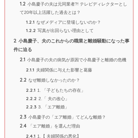
1.2
小島慶子の夫は元同業者?! テレビディレクターとし
て20年以上活躍した過去とは？
1.2.1
なぜメディアに登場しないのか？
1.2.2
写真が出回らない理由として
2
小島慶子、夫のこれからの職業と離婚騒動になった事
件に迫る
2.1
小島慶子の夫の病気が原因で小島慶子と離婚の危機
2.1.1
夫婦関係に与えた影響と葛藤
2.2
なぜ離婚しなかったのか？
2.2.1
1. 「子どもたちの存在」
2.2.2
2.「 夫の改心」
2.2.3
3. 「エア離婚」
2.3
小島慶子の「エア離婚」てどんな離婚？
2.4
「エア離婚」を選んだ理由
2.4.1
1.【 夫婦関係の悪化】