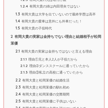
1.2.4
有岡大貴の姉は内田理央ではない
1.3
有岡大貴は大学を出ていないので最終学歴は高卒
1.4
有岡大貴の愛車は意外にも外車だった！
1.5
有岡大貴の子役時代
2
有岡大貴の実家は金持ちでない理由と結婚相手が松岡
茉優
2.1
有岡大貴の実家は金持ちではないと言える理由
2.1.1
理由①兄と本人2人が子役だから
2.1.2
理由➁ダンススクールに通っていたから
2.1.3
理由③私立の高校に通っていたから
2.2
有岡大貴と松岡茉優の結婚生活
2.3
有岡大貴と松岡茉優の馴れ初め
2.4
有岡大貴と松岡茉優の交際期間
2.5
有岡大貴と松岡茉優に子供はいない