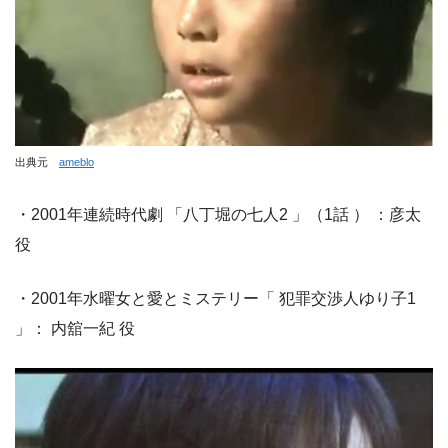
出典元
ameblo
・2001年連続時代劇 「八丁堀の七人2 」（1話 ） ：彦太
役
・2001年水曜女と愛とミステリー「 犯罪交渉人ゆり子1
」： 内舘一紀 役