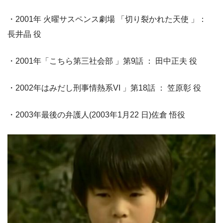
・2001年 火曜サスペンス劇場 「切り裂かれた天使 」：
長井晶 役
・2001年「こちら第三社会部 」第9話 ： 田中正夫 役
・2002年はみだし刑事情熱系VI 」第18話 ： 笠原彰 役
・2003年最後の弁護人(2003年1月22 日)佐倉 悟役